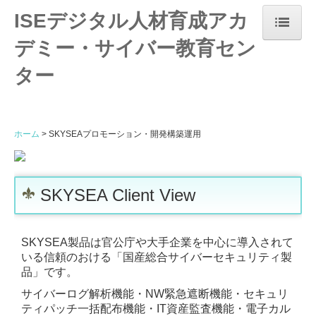
ISEデジタル人材育成アカ
デミー・サイバー教育セン
ホーム
ター
当サービスについて
カリキュラム
ホーム
SKYSEAプロモーション・開発構築運用
参画実績
会社案内
SKYSEA Client View
代表紹介
SKYSEA製品は官公庁や大手企業を中心に導入されて
お問合せ
いる信頼のおける「国産総合サイバーセキュリティ製
品」です。
湘南フリーランス支援協会
サイバーログ解析機能・NW緊急遮断機能・セキュリ
ティパッチ一括配布機能・IT資産監査機能・電子カル
葉山鎌倉ITベンチャー企業支援協会