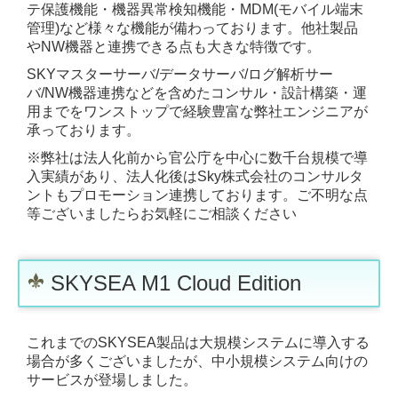
テ保護機能・機器異常検知機能・MDM(モバイル端末
管理)など様々な機能が備わっております。他社製品
スマートシティ構想・デジタル都市計画
やNW機器と連携できる点も大きな特徴です。
SKYマスターサーバ/データサーバ/ログ解析サー
AI医療推進・創薬・診断支援・故障予測
バ/NW機器連携などを含めたコンサル・設計構築・運
用までをワンストップで経験豊富な弊社エンジニアが
介護事業・見守サービス・デイサービス
承っております。
SKYSEAプロモーション・開発構築運用
※弊社は法人化前から官公庁を中心に数千台規模で導
入実績があり、法人化後はSky株式会社のコンサルタ
ントもプロモーション連携しております。ご不明な点
CSIRTサイバー被害緊急対策チーム創設
等ございましたらお気軽にご相談ください
日本DX推進協議会・地域IT産業推進協会
NPO法人ISE学園・公益財団ISE日本財団
SKYSEA M1 Cloud Edition
レストラン・FCカフェ運営事業
これまでのSKYSEA製品は大規模システムに導入する
地方創生事業(再開発計画・企業誘致)
場合が多くございましたが、中小規模システム向けの
サービスが登場しました。
地域IT経営者部会・中長期経営計画