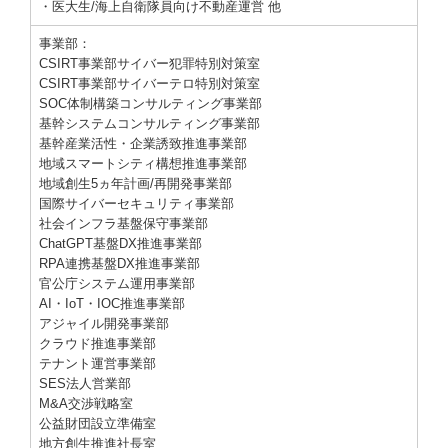
・医大生/海上自衛隊員向け不動産運営 他
事業部：
CSIRT事業部サイバー犯罪特別対策室
CSIRT事業部サイバーテロ特別対策室
SOC体制構築コンサルティング事業部
基幹システムコンサルティング事業部
基幹産業活性・企業誘致推進事業部
地域スマートシティ構想推進事業部
地域創
生
5ヵ年計画/
再開発事業部
国際サイバーセキュリティ事業部
社会インフラ基盤保守事業部
ChatGPT基盤DX推進事業部
RPA連携基盤DX推進事業部
官公庁システム運用事業部
AI・IoT・IOC推進事業部
アジャイル開発事業部
クラウド推進事業部
テナント運営事業部
SES法人営業部
M&A交渉戦略室
公益財団設立準備室
地方創生推進社長室