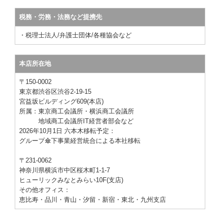
税務・労務・法務など提携先
・税理士法人
/弁護士団体/各種協会など
本店所在地
〒150-0002
東京都渋谷区渋谷2-19-15
宮益坂ビルディング609
(本店)
所属：東京商工会議所・横浜商工会議所
地域商工会議所IT経営者部会など
2026年10月1日 六本木移転予定
：
グループ傘下
事業
経営統合による本社移転
〒231-0062
神奈川県横浜市中区桜木町1-1-7
ヒューリックみなとみらい10F(支店)
その他オフィス：
恵比寿・品川・青山・汐留・
新宿・
東北・九州支店