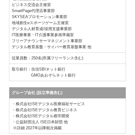
ビジネス交流会主催室
SmartPage代理店事業部
SKYSEAプロモーション事業部
地域創
生
eスポーツゲーム主催室
デジタル人材育成/採用支援事業部
IT医療事業・IT介護事業参画準備室
フリーアナウンサーマネジメント事業部
デジタル教育基盤・サイバー教育基盤事業 他
従業員数：250名(所属フリーランス含む)
取引銀行：住信SBIネット銀行
GMOあおぞらネット銀行
グループ会社 (設立準備含む)
・株式会社ISEデジタル医療福祉サービス
・株式会社ISEデジタル教育ビジネス
・株式会社ISEデジタル都市開発
・公益財団法人 ISE日本財団
他
※詳細:2027年以降順次掲載