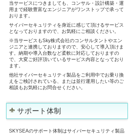
当サービスにつきましても、コンサル・設計構築・運
用まで経験豊富なエンジニアがワンストップで承って
取締役会・グループ事業経営戦略会議
おります。
サイバーセキュリティを身近に感じて頂けるサービス
運営母体企業 ISEエンジニアリング不動産
となっておりますので、お気軽にご相談ください。
※当サービスもSky株式会社のコンサルタントやエン
ジニアと連携しておりますので、安心して導入頂けま
す。納期や導入台数など柔軟に対応しておりますの
で、大変ご好評頂いているサービス内容となっており
ます。
他社サイバーセキュリティ製品をご利用中でお乗り換
えをご検討されている、または並行運用したい等のご
相談もお気軽にお問合せください。
サポート体制
SKYSEAのサポート体制はサイバーセキュリティ製品