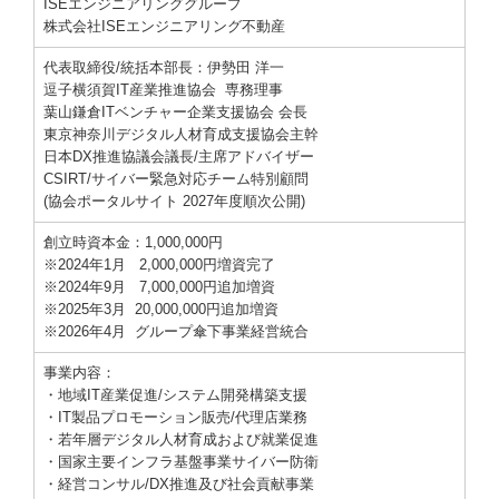
ISEエンジニアリンググループ
株式会社ISEエンジニアリング不動産
代表取締役/統括本部長：伊勢田 洋一
逗子横須賀IT産業推進協会 専務理事
葉山鎌倉ITベンチャー企業支援協会 会長
東京神奈川デジタル人材育成
支援
協会主幹
日本DX推進協議会議長/主席アドバイザー
CSIRT/サイバー緊急対応チーム特別顧問
(協会ポータルサイト 2027年度順次公開)
創立時資本金：
1,000,000円
※2024年1月
2,000,000円増資完了
※2024年9月
7,000,000円追加増資
※
2025年3月
20,000,000円追加増資
※2026年4月 グループ傘下事業経営統合
事業内容：
・地域IT産業促進/システム開発構築支援
・IT製品プロモーション販売/代理店業務
・若年層デジタル人材育成および就業促進
・国家主要インフラ基盤事業サイバー防衛
・経営コンサル/DX推進及び社会貢献事業