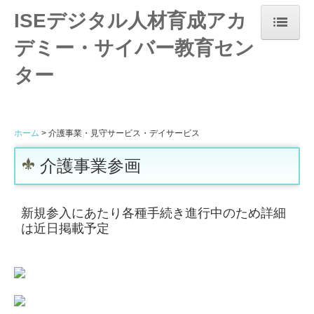
ISEデジタル人材育成アカ
デミー・サイバー教育セン
ホーム
ター
当サービスについて
カリキュラム
ホーム
介護事業・見守サービス・デイサービス
参画実績
介護事業参画
会社案内
新規参入にあたり各種手続き進行中のため詳細
代表紹介
は近日掲載予定
お問合せ
湘南フリーランス支援協会
葉山鎌倉ITベンチャー企業支援協会