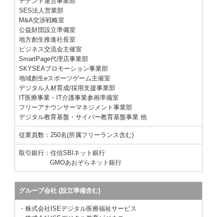
テナント運営事業部
SES法人営業部
M&A交渉戦略室
公益財団設立準備室
地方創生推進社長室
ビジネス交流会主催室
SmartPage代理店事業部
SKYSEAプロモーション事業部
地域創
生
eスポーツゲーム主催室
デジタル人材育成/採用支援事業部
IT医療事業・IT介護事業参画準備室
フリーアナウンサーマネジメント事業部
デジタル教育基盤・サイバー教育基盤事業 他
従業員数：250名(所属フリーランス含む)
取引銀行：住信SBIネット銀行
GMOあおぞらネット銀行
グループ会社 (設立準備含む)
・株式会社ISEデジタル医療福祉サービス