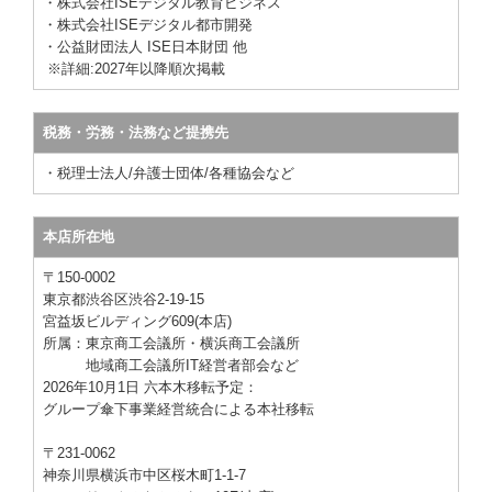
・株式会社ISEデジタル教育ビジネス
・株式会社ISEデジタル都市開発
・公益財団法人 ISE日本財団
他
※詳細:2027年以降順次掲載
税務・労務・法務など提携先
・税理士法人
/弁護士団体/各種協会など
本店所在地
〒150-0002
東京都渋谷区渋谷2-19-15
宮益坂ビルディング609
(本店)
所属：東京商工会議所・横浜商工会議所
地域商工会議所IT経営者部会など
2026年10月1日 六本木移転予定
：
グループ傘下
事業
経営統合による本社移転
〒231-0062
神奈川県横浜市中区桜木町1-1-7