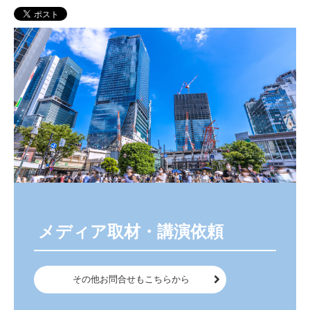
スマートシティ構想・デジタル都市計画
AI医療推進・創薬・診断支援・故障予測
介護事業・見守サービス・デイサービス
SKYSEAプロモーション・開発構築運用
CSIRTサイバー被害緊急対策チーム創設
日本DX推進協議会・地域IT産業推進協会
NPO法人ISE学園・公益財団ISE日本財団
 メディア取材・講演依頼
レストラン・FCカフェ運営事業
地方創生事業(再開発計画・企業誘致)
その他お問合せもこちらから
地域IT経営者部会・中長期経営計画