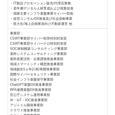
・IT製品プロモーション販売/代理店業務
・若年層デジタル人材育成および就業促進
・国家主要インフラ基盤事業サイバー防衛
・経営コンサル/DX推進及び社会貢献事業
・医大生/海上自衛隊員向け不動産運営 他
事業部：
CSIRT事業部サイバー犯罪特別対策室
CSIRT事業部サイバーテロ特別対策室
SOC体制構築コンサルティング事業部
基幹システムコンサルティング事業部
基幹産業活性・企業誘致推進事業部
地域スマートシティ構想推進事業部
地域創
生
5ヵ年計画/
再開発事業部
国際サイバーセキュリティ事業部
社会インフラ基盤保守事業部
ChatGPT基盤DX推進事業部
RPA連携基盤DX推進事業部
官公庁システム運用事業部
AI・IoT・IOC推進事業部
アジャイル開発事業部
クラウド推進事業部