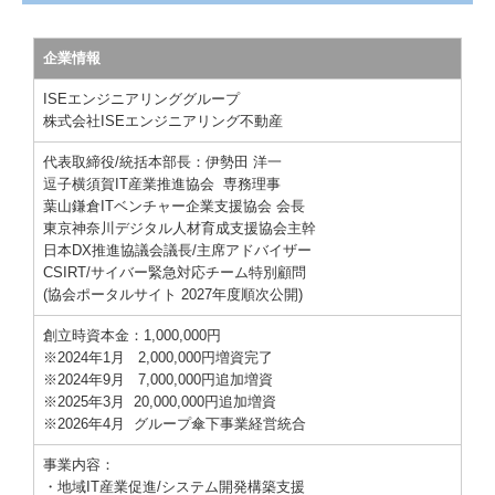
取締役会・グループ事業経営戦略会議
企業情報
運営母体企業 ISEエンジニアリング不動産
ISEエンジニアリンググループ
株式会社ISEエンジニアリング不動産
代表取締役/統括本部長：伊勢田 洋一
逗子横須賀IT産業推進協会 専務理事
葉山鎌倉ITベンチャー企業支援協会 会長
東京神奈川デジタル人材育成
支援
協会主幹
日本DX推進協議会議長/主席アドバイザー
CSIRT/サイバー緊急対応チーム特別顧問
(協会ポータルサイト 2027年度順次公開)
創立時資本金：
1,000,000円
※2024年1月
2,000,000円増資完了
※2024年9月
7,000,000円追加増資
※
2025年3月
20,000,000円追加増資
※2026年4月 グループ傘下事業経営統合
事業内容：
・地域IT産業促進/システム開発構築支援