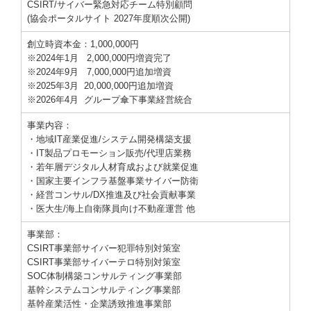
CSIRT/サイバー緊急対応チーム特別顧問
(協会ポータルサイト 2027年度順次公開)
創立時資本金：
1,000,000円
※2024年1月
2,000,000円増資完了
※2024年9月
7,000,000円追加増資
※
2025年3月
20,000,000円追加増資
※2026年4月 グループ傘下事業経営統合
事業内容：
・地域IT産業促進/システム開発構築支援
・IT製品プロモーション販売/代理店業務
・若年層デジタル人材育成および就業促進
・国家主要インフラ基盤事業サイバー防衛
・経営コンサル/DX推進及び社会貢献事業
・医大生/海上自衛隊員向け不動産運営 他
事業部：
CSIRT事業部サイバー犯罪特別対策室
CSIRT事業部サイバーテロ特別対策室
SOC体制構築コンサルティング事業部
基幹システムコンサルティング事業部
基幹産業活性・企業誘致推進事業部