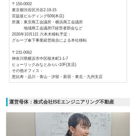
〒150-0002
東京都渋谷区渋谷2-19-15
宮益坂ビルディング609
(本店)
所属：東京商工会議所・横浜商工会議所
地域商工会議所IT経営者部会など
2026年10月1日 六本木移転予定
：
グループ傘下
事業
経営統合による本社移転
〒231-0062
神奈川県横浜市中区桜木町1-1-7
ヒューリックみなとみらい10F(支店)
その他オフィス：
恵比寿・品川・青山・汐留・
新宿・
東北・九州支店
運営母体：株式会社ISEエンジニアリング不動産