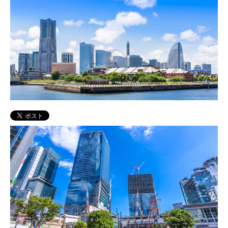
スマートシティ構想・デジタル都市計画
AI医療推進・創薬・診断支援・故障予測
介護事業・見守サービス・デイサービス
SKYSEAプロモーション・開発構築運用
CSIRTサイバー被害緊急対策チーム創設
日本DX推進協議会・地域IT産業推進協会
NPO法人ISE学園・公益財団ISE日本財団
レストラン・FCカフェ運営事業
地方創生事業(再開発計画・企業誘致)
地域IT経営者部会・中長期経営計画