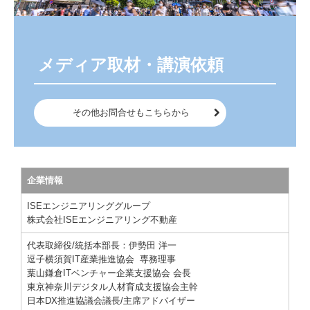
取締役会・グループ事業経営戦略会議
運営母体企業 ISEエンジニアリング不動産
 メディア取材・講演依頼
その他お問合せもこちらから
企業情報
ISEエンジニアリンググループ
株式会社ISEエンジニアリング不動産
代表取締役/統括本部長：伊勢田 洋一
逗子横須賀IT産業推進協会 専務理事
葉山鎌倉ITベンチャー企業支援協会 会長
東京神奈川デジタル人材育成
支援
協会主幹
日本DX推進協議会議長/主席アドバイザー