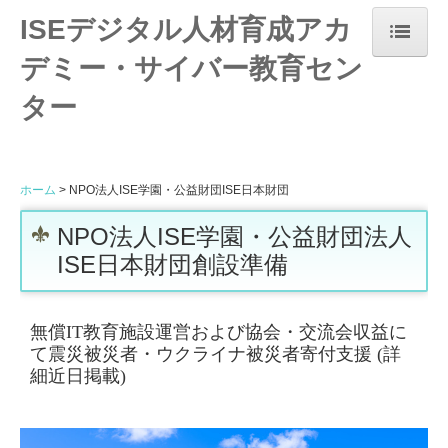
ISEデジタル人材育成アカ
デミー・サイバー教育セン
ホーム
ター
当サービスについて
カリキュラム
ホーム
NPO法人ISE学園・公益財団ISE日本財団
参画実績
NPO法人ISE学園・公益財団法人
ISE日本財団創設準備
会社案内
代表紹介
無償IT教育施設運営および
協会・交流会収益に
て震災被災者・ウクライナ被災者寄付支援 (詳
お問合せ
細近日掲載)
湘南フリーランス支援協会
葉山鎌倉ITベンチャー企業支援協会