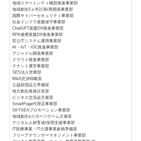
地域スマートシティ構想推進事業部
地域創
生
5ヵ年計画/
再開発事業部
国際サイバーセキュリティ事業部
社会インフラ基盤保守事業部
ChatGPT基盤DX推進事業部
RPA連携基盤DX推進事業部
官公庁システム運用事業部
AI・IoT・IOC推進事業部
アジャイル開発事業部
クラウド推進事業部
テナント運営事業部
SES法人営業部
M&A交渉戦略室
公益財団設立準備室
地方創生推進社長室
ビジネス交流会主催室
SmartPage代理店事業部
SKYSEAプロモーション事業部
地域創
生
eスポーツゲーム主催室
デジタル人材育成/採用支援事業部
IT医療事業・IT介護事業参画準備室
フリーアナウンサーマネジメント事業部